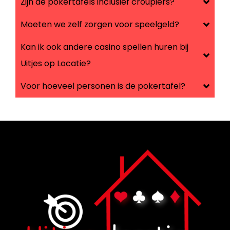
Zijn de pokertafels inclusief croupiers?
Moeten we zelf zorgen voor speelgeld?
Kan ik ook andere casino spellen huren bij
Uitjes op Locatie?
Voor hoeveel personen is de pokertafel?