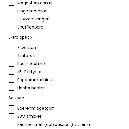
Mega 4 op een rij
Bingo machine
Stokken vangen
Shuffleboard
Extra opties
Zitzakken
Statafels
Rookmachine
JBL Partybox
Popcornmachine
Nacho heater
Seizoen
Boerenmidgetgolf
BBQ smoker
Beamer met (opblaasbaar) scherm