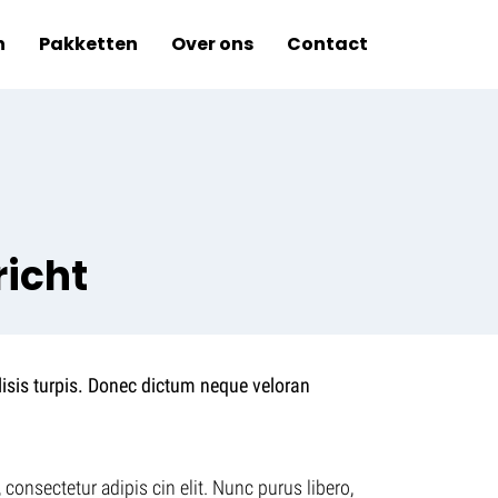
n
Pakketten
Over ons
Contact
richt
ilisis turpis. Donec dictum neque veloran
consectetur adipis cin elit. Nunc purus libero,