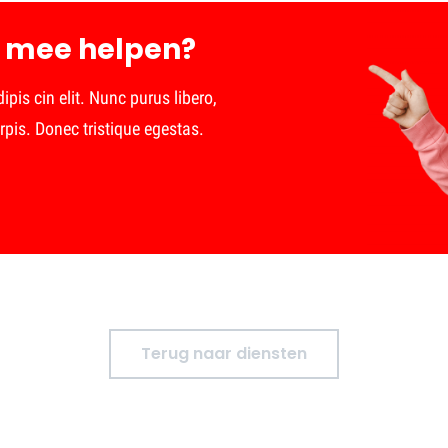
 mee helpen?
pis cin elit. Nunc purus libero,
rpis. Donec tristique egestas.
Terug naar diensten